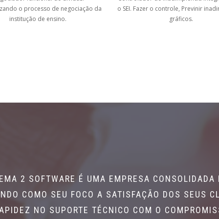
zando o processo de negociação da
o SEI. Fazer o controle, Previnir inad
institução de ensino.
gráficos.
TEMA 2 SOFTWARE É UMA EMPRESA CONSOLIDADA
NDO COMO SEU FOCO A SATISFAÇÃO DOS SEUS C
RAPIDEZ NO SUPORTE TÉCNICO COM O COMPROMI