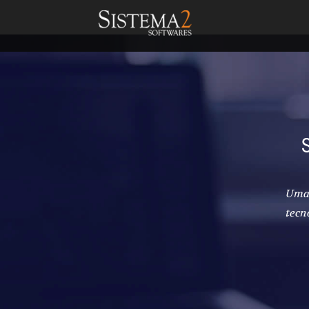
Uma 
tecn