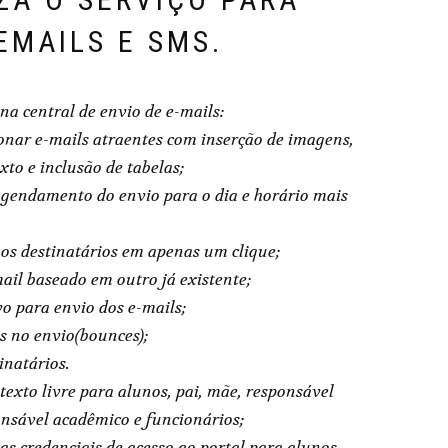
E­MAILS E SMS.
 na central de envio de e-mails:
onar e-mails atraentes com inserção de imagens,
xto e inclusão de tabelas;
agendamento do envio para o dia e horário mais
 os destinatários em apenas um clique;
mail baseado em outro já existente;
vo para envio dos e-mails;
os no envio(bounces);
inatários.
exto livre para alunos, pai, mãe, responsável
onsável acadêmico e funcionários;
s credenciais de acesso ao portal para alunos,