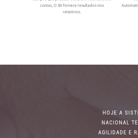
contas, O SEI fornece resultados nos
Automati
relatórios.
HOJE A SIS
NACIONAL TE
AGILIDADE E 