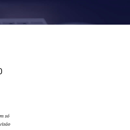
O
um só
visão